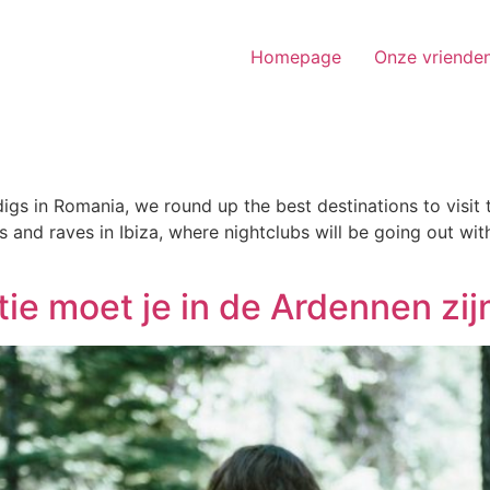
Homepage
Onze vriende
s digs in Romania, we round up the best destinations to vis
ys and raves in Ibiza, where nightclubs will be going out wi
e moet je in de Ardennen zij