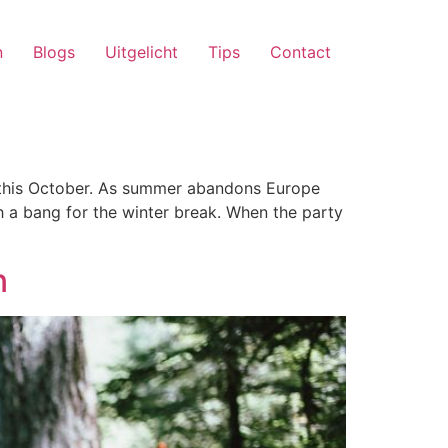
n
Blogs
Uitgelicht
Tips
Contact
it this October. As summer abandons Europe
th a bang for the winter break. When the party
n